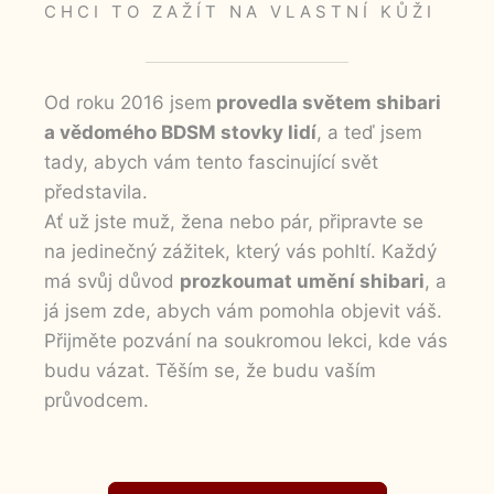
CHCI TO ZAŽÍT NA VLASTNÍ KŮŽI
Od roku 2016 jsem
provedla světem shibari
a vědomého BDSM stovky lidí
, a teď jsem
tady, abych vám tento fascinující svět
představila.
Ať už jste muž, žena nebo pár, připravte se
na jedinečný zážitek, který vás pohltí. Každý
má svůj důvod
prozkoumat umění shibari
, a
Nezbytné
já jsem zde, abych vám pomohla objevit váš.
Tyto
soubory
Přijměte pozvání na soukromou lekci, kde vás
cookie
budu vázat. Těším se, že budu vaším
nejsou
průvodcem.
volitelné.
Jsou
nezbytné
pro
fungování