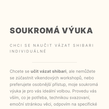
Uživatelská
zkušenost
Aby naše
webové
stránky
SOUKROMÁ VÝUKA
fungovaly při
vaší
návštěvě co
CHCI SE NAUČIT VÁZAT SHIBARI
nejlépe.
Pokud tyto
INDIVIDUÁLNÉ
cookies
odmítnete,
některé
funkce z
Chcete se
učit vázat shibari
, ale nemůžete
webu zmizí.
se zúčastnit víkendových workshopů, nebo
preferujete osobnější přístup, moje soukromá
výuka je pro vás ideální volbou. Provedu vás
Marketing
Sdílením svých
vším, co je potřeba, technikou svazovaní,
zájmů a chování
emoční stránkou věci, odpovím na specifické
při návštěvě