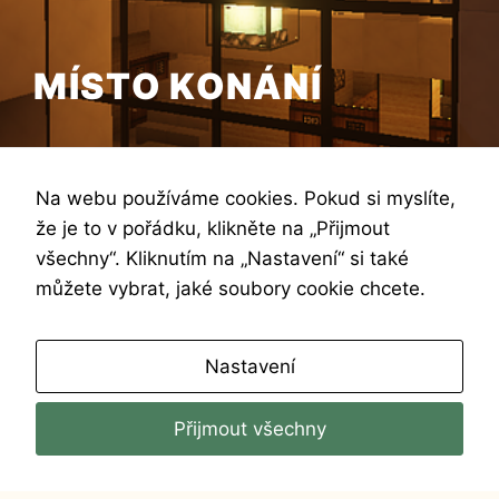
MÍSTO KONÁNÍ
Na webu používáme cookies. Pokud si myslíte,
že je to v pořádku, klikněte na „Přijmout
Sessions a soukromá výuka probíhají zpravidla
všechny“. Kliknutím na „Nastavení“ si také
ve studiu poblíž Anděla. Workshopy v Hostivaři,
můžete vybrat, jaké soubory cookie chcete.
na Žižkově či jinde podle toho, jak je uvedeno
v anotaci. Přesnou adresu místa konání
Nastavení
obdržíte vždy s instrukcemi pro danou akci.
Přijmout všechny