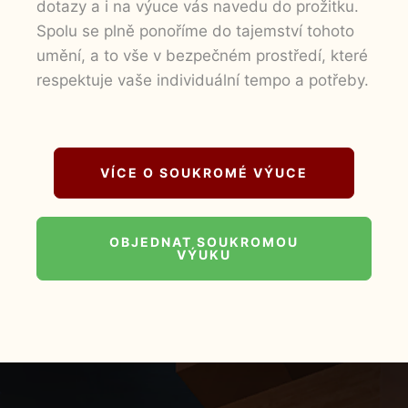
dotazy a i na výuce vás navedu do prožitku.
našich stránek
zvyšujete šanci na
Spolu se plně ponoříme do tajemství tohoto
zobrazení
umění, a to vše v bezpečném prostředí, které
personalizovaného
respektuje vaše individuální tempo a potřeby.
obsahu a nabídek.
VÍCE O SOUKROMÉ VÝUCE
OBJEDNAT SOUKROMOU
VÝUKU