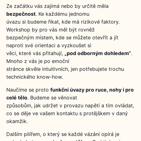
Ze začátku vás zajímá nebo by určitě měla
bezpečnost
. Ke každému jednomu
úvazu si budeme říkat, kde má rizikové faktory.
Workshop by pro vás měl být rovněž
bezpečným místem, kde se můžete otevřít a jít
naproti své orientaci a vyzkoušet si
věci, které vás přitahují,
„pod odborným dohledem“
.
Mnoho z vás je po emoční
stránce skvěle intuitivních, jen potřebujete trochu
technického know-how.
Naučíme se proto
funkční úvazy pro ruce, nohy i pro
celé tělo
. Budeme se věnovat
způsobům, jak udržet v provazu napětí a tím ovládat,
co se děje ve vašem kontaktu s protějškem v daný
okamžik.
Dalším pilířem, o který se každé vázání opírá je