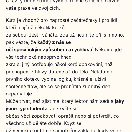
Ukázky bude střídat výklad, řízené sdílení a hlavně
vaše praxe ve dvojicích.
Kurz je vhodný pro naprosté začátečníky i pro lidi,
kteří mají už několik kurzů
za sebou. Jestli váháte, zda už neumíte příliš mnoho,
pak vězte, že
každý z nás se
učí specifickým způsobem a rychlostí
. Někomu jde
vše technické napoprvé hned
zkraje, jiný potřebuje několikeré opakování, než
pochopení z hlavy doteče až do těla. Někdo od
Nezbytné
prvního doteku vypíná logiku, krásně si užívá
Tyto
společné flow, ale co se probíralo si druhý den
soubory
nepamatuje.
cookie
Může trvat, než zjistíme, který lektor nám sedí a
jaký
nejsou
volitelné.
jsme typ studenta
. Je skvělé si
Jsou
občas věci zopakovat, oprášit nebo si potvrdit, co
nezbytné
všechno už děláte dobře. Když se
pro
už nemusíte pídit po samotném základu, kudy vede
fungování