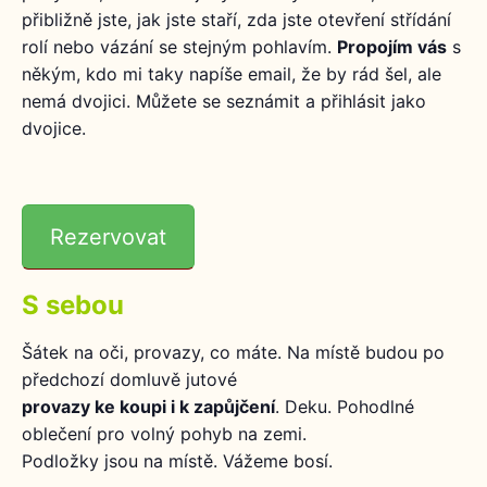
přibližně jste, jak jste staří, zda jste otevření střídání
Uživatelská
rolí nebo vázání se stejným pohlavím.
Propojím vás
s
zkušenost
někým, kdo mi taky napíše email, že by rád šel, ale
Aby naše
webové
nemá dvojici. Můžete se seznámit a přihlásit jako
stránky
dvojice.
fungovaly při
vaší
návštěvě co
nejlépe.
Pokud tyto
Rezervovat
cookies
odmítnete,
některé
S sebou
funkce z
webu zmizí.
Šátek na oči, provazy, co máte. Na místě budou po
předchozí domluvě jutové
provazy ke koupi i k zapůjčení
. Deku. Pohodlné
Marketing
Sdílením svých
oblečení pro volný pohyb na zemi.
zájmů a chování
Podložky jsou na místě. Vážeme bosí.
při návštěvě