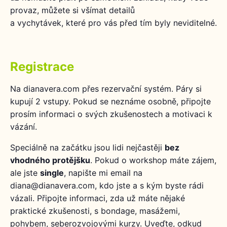
webových
provaz, můžete si všímat detailů
stránek.
a vychytávek, které pro vás před tím byly neviditelné.
Statistiky
Registrace
Abychom
mohli
zlepšovat
Na dianavera.com přes rezervační systém. Páry si
funkčnost
kupují 2 vstupy. Pokud se neznáme osobně, připojte
a
prosím informaci o svých zkušenostech a motivaci k
strukturu
webových
vázání.
stránek
na
Speciálně na začátku jsou lidi nejčastěji
bez
základě
vhodného protějšku
. Pokud o workshop máte zájem,
toho, jak
ale jste
single
, napište mi email na
se
diana@dianavera.com, kdo jste a s kým byste rádi
webové
stránky
vázali. Připojte informaci, zda už máte nějaké
používají.
praktické zkušenosti, s bondage, masážemi,
pohybem, seberozvojovými kurzy. Uveďte, odkud