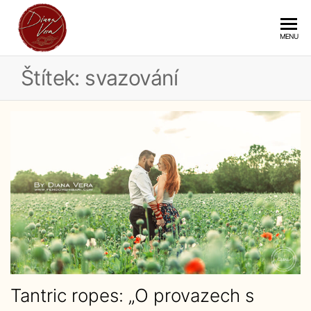
DIANA
Shibari
MENU
VERA
Štítek:
svazování
Tantric ropes: „O provazech s